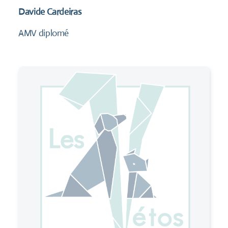
Davide Cardeiras
AMV diplomé