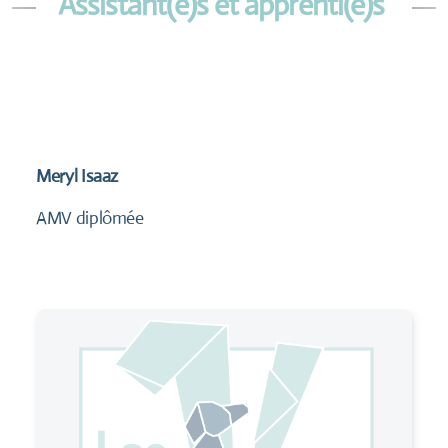
Assistant(e)s et apprenti(e)s
Meryl Isaaz
AMV diplômée